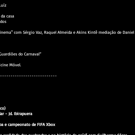
Luíz
 da casa
ados
 cinema" com Sérgio Vaz, Raquel Almeida e Akins Kintê mediação de Daniel
 Guardiões do Carnaval”
icine Móvel.
---------------------------
co)
r - Jd. Ibirapuera
opa e campeonato de FIFA Xbox