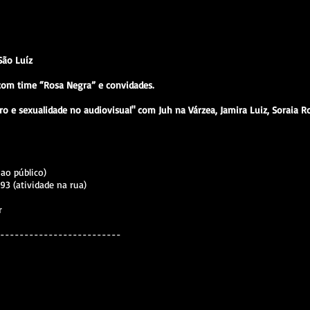
 São Luíz
com time “Rosa Negra” e convidades.
ro e sexualidade no audiovisual" com Juh na Várzea, Jamira Luiz, Soraia 
ao público)
93 (atividade na rua)
ar
-------------------------