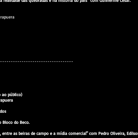
na realidade das quebradas e na história do país” com Guilherme César.
irapuera
----------------------------------
o ao público)
rapuera
ados
 Bloco do Beco.
, entre as beiras de campo e a mídia comercial" com Pedro Oliveira, Edils