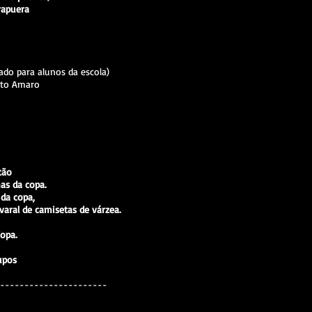
rapuera
ado para alunos da escola)
anto Amaro
otão
as da copa.
da copa,
 varal de camisetas de várzea.
opa.
upos
----------------------