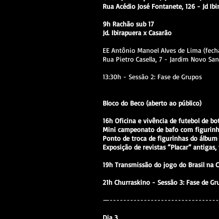
Rua Acédio José Fontanete, 126 - Jd Ibi
9h Rachão sub 17
Jd. Ibirapuera x Casarão
EE Antônio Manoel Alves de Lima (fech
Rua Pietro Casella, 7 - Jardim Novo S
13:30h - Sessão 2: Fase de Grupos
Bloco do Beco (aberto ao público)
16h Oficina e vivência de futebol de b
Mini campeonato de bafo com figurinh
Ponto de troca de figurinhas do álbum 
Exposição de revistas “Placar” antigas,
19h Transmissão do jogo do Brasil na C
21h Churraskino - Sessão 3: Fase de Gr
—--------------------------------
Dia 3